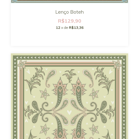
Lenço Boteh
R$129,90
12
x de
R$13,36