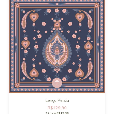
Lenço Persia
R$129,90
12
x de
R$13,36