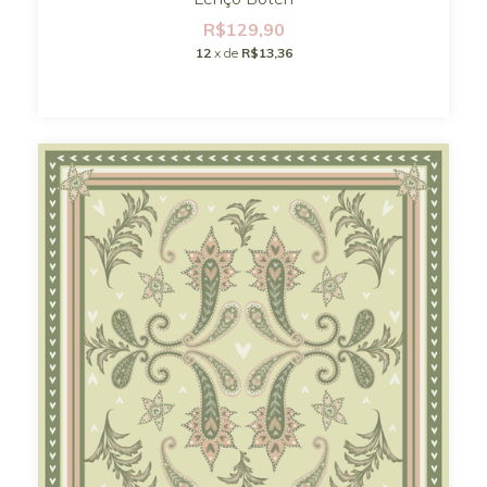
R$129,90
12
x de
R$13,36