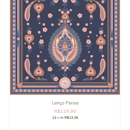
Lenço Persia
R$129,90
12
x de
R$13,36